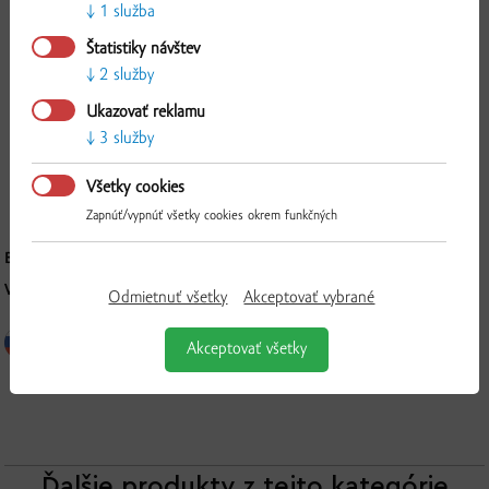
1 služba
2 ks
Mr. & Mrs. FRIZZANTE
Štatistiky návštev
1 ks
Mr. & Mrs. FRIZZANTE rosé
2 služby
Overiť
Ukazovať reklamu
+ darček:
3 služby
1 ks degustačný popis vín
Všetky cookies
Zapnúť/vypnúť všetky cookies okrem funkčných
BALENIE:
3 x 0,75 l
VÝROBCA:
VILÁGI WINERY; prevádzka Chľaba; IČO: 36 232 645
Odmietnuť všetky
Akceptovať vybrané
Akceptovať všetky
Ďalšie produkty z tejto kategórie