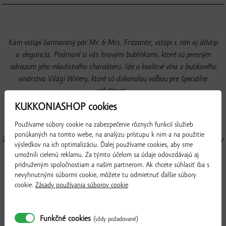
Kam vstúpi šarmantný pár Mr. & Mrs. Frizzante, vstúpi s ním aj dôvtip
a elegancia. Podmaní si vás hravými bublinkami, ktoré sú presným
odrazom jeho mladistvého charakteru. Ide o kvalitné vína z butikového
vinárstva Világi Winery, ktoré sú dokonalou voľbou pre špeciálne
príležitosti.
KUKKONIASHOP cookies
Mr. & Mrs. Frizzante 2024
nadchne príjemnou chuťou muškátu s vôňou
Používame súbory cookie na zabezpečenie rôznych funkcií služieb
jarných kvetov a orientálneho korenia. Jeho čašu vypĺňa ovocie so
ponúkaných na tomto webe, na analýzu prístupu k nim a na použitie
žltou dužinou, kvety a vôňa medu. V každom dúšku objavíte sladkasté tóny
výsledkov na ich optimalizáciu. Ďalej používame cookies, aby sme
zrelej marhule a broskyne.
Mr. & Mrs. Frizzante rosé 2024
pochádza z
umožnili cielenú reklamu. Za týmto účelom sa údaje odovzdávajú aj
odrody Frankovka modrá. Jeho vôňa je svieža, plná červených ovocných
pridruženým spoločnostiam a našim partnerom. Ak chcete súhlasiť iba s
nevyhnutnými súbormi cookie, môžete tu odmietnuť ďalšie súbory
bobúľ, najmä čerešní a višní, ktoré sú pre Frankovku modrú určujúce. Tak
cookie.
Zásady používania súborov cookie
ako pre vôňu, aj pre chuť je typická plnosť, vibrujú v nej príjemné a svieže
kyseliny.
Funkčné cookies
(vždy požadované)
Obsah balíka: