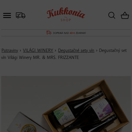
DOPRAVA NAD
60 €
ZDARMA!
Potraviny
›
VILÁGI WINERY
›
Degustačné sety vín
› Degustačný set
vín Világi Winery MR. & MRS. FRIZZANTE