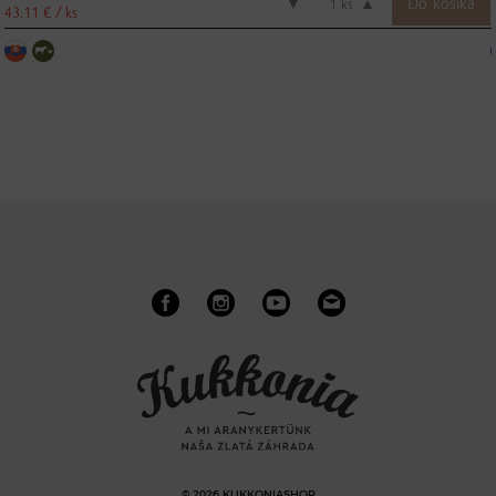
▼
ks
▲
43.11 € / ks
© 2026 KUKKONIASHOP