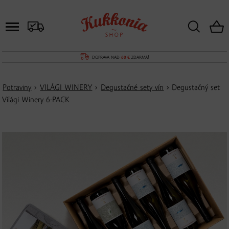
DOPRAVA NAD
60 €
ZDARMA!
Potraviny
›
VILÁGI WINERY
›
Degustačné sety vín
› Degustačný set
Világi Winery 6-PACK