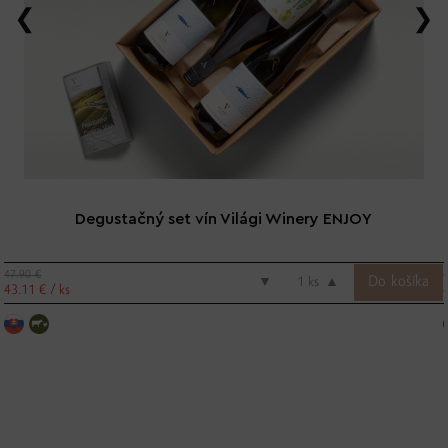
Degustačný set vín Világi Winery ENJOY
47.90 €
▼
ks
▲
43.11 € / ks