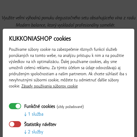
Využite veľmi výhodnú ponuku degustačného setu obsahujúceho vína z radu
Modern balance, ktorý vyskladal profesionálny someliér.
KUKKONIASHOP cookies
Obsah balíka:
Používame súbory cookie na zabezpečenie rôznych funkcií služieb
1 ks
Sauvignon blanc Modern balance
ponúkaných na tomto webe, na analýzu prístupu k nim a na použitie
1 ks
Veltlínske zelené Modern balance
výsledkov na ich optimalizáciu. Ďalej používame cookies, aby sme
umožnili cielenú reklamu. Za týmto účelom sa údaje odovzdávajú aj
1 ks
Frankovka modrá Modern balance
pridruženým spoločnostiam a našim partnerom. Ak chcete súhlasiť iba s
1 ks Cserszegi Fuszeres Modern balance
nevyhnutnými súbormi cookie, môžete tu odmietnuť ďalšie súbory
1 ks Sunshine Modern balance
cookie.
Zásady používania súborov cookie
1 ks Irsai Olivér Modern balance
+ darček:
Funkčné cookies
(vždy požadované)
1 ks degustačný popis vín
1 služba
Štatistiky návštev
2 služby
Overiť