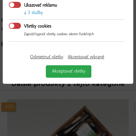
Ukazovať reklamu
3 služby
BALENIE:
6 x 0,75 l
Všetky cookies
VÝROBCA:
VILÁGI WINERY; prevádzka Chľaba; IČO: 36 232 645
Zapnúť/vypnúť všetky cookies okrem funkčných
Odmietnuť všetky
Akceptovať vybrané
Akceptovať všetky
Ďalšie produkty z tejto kategórie
-10%