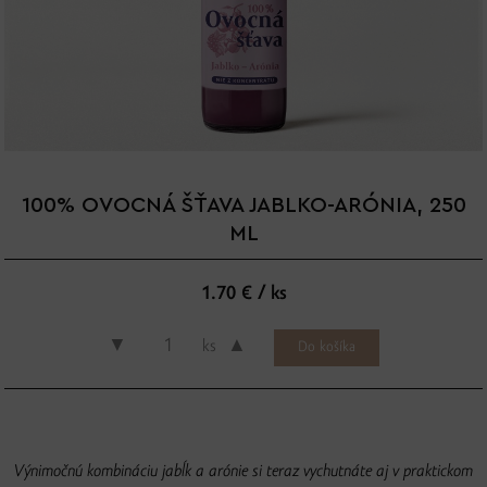
100% OVOCNÁ ŠŤAVA JABLKO-ARÓNIA, 250
ML
1.70 € / ks
▼
▲
ks
Výnimočnú kombináciu jabĺk a arónie si teraz vychutnáte aj v praktickom