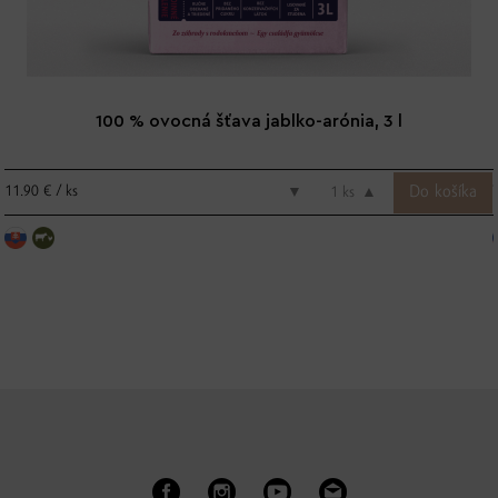
100 % ovocná šťava jablko-arónia, 3 l
11.90 € / ks
▼
ks
▲