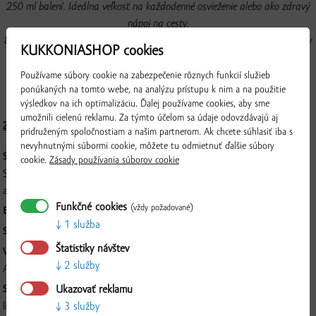
250 ml balení. Ideálna veľkosť na každodenné osvieženie alebo ako zdravý
nápoj na cesty.
80 % podiel šťavnatej jablkovej cuvée šťavy sme doplnili o 20 % čistej šťavy
KUKKONIASHOP cookies
z arónie. Sladkastá chuť jabĺk sa dokonale snúbi s jemne horko-kyslými
tónmi arónie, ktorá je pre svoje antioxidačné účinky považovaná za
Používame súbory cookie na zabezpečenie rôznych funkcií služieb
ponúkaných na tomto webe, na analýzu prístupu k nim a na použitie
skutočnú superpotravinu.
výsledkov na ich optimalizáciu. Ďalej používame cookies, aby sme
umožnili cielenú reklamu. Za týmto účelom sa údaje odovzdávajú aj
Zloženie a nutričné hodnoty
pridruženým spoločnostiam a našim partnerom. Ak chcete súhlasiť iba s
nevyhnutnými súbormi cookie, môžete tu odmietnuť ďalšie súbory
SKLADOVANIE:
cookie.
Zásady používania súborov cookie
Skladujte na suchom a tmavom mieste. Po otvorení skladujte v chlade
a spotrebujte do 24 hodín.
Funkčné cookies
(vždy požadované)
BALENIE:
250 ml
1 služba
SKUPINOVÉ BALENIE:
12 ks
Štatistiky návštev
VÝROBCA:
2 služby
Overiť
AGROSUN spol. s r.o., Povodská 5351/14A, Dunajská Streda 929 01
Ukazovať reklamu
SPÔSOB SPRACOVANIA:
3 služby
lisovaná, pasterizovaná, bez konzervačných látok