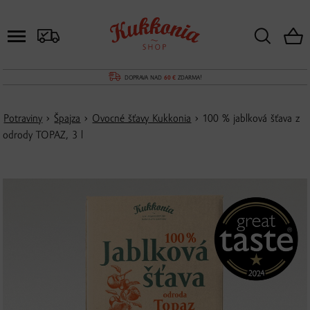
DOPRAVA NAD
60 €
ZDARMA!
Potraviny
›
Špajza
›
Ovocné šťavy Kukkonia
› 100 % jablková šťava z
odrody TOPAZ, 3 l