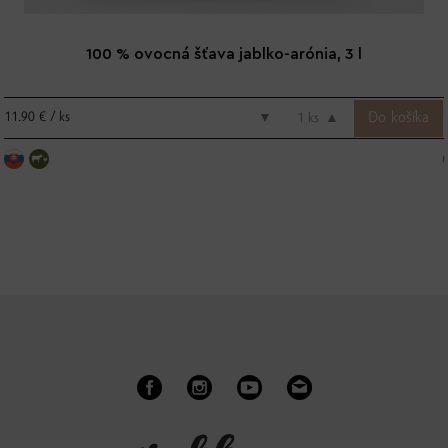
100 % ovocná šťava jablko-arónia, 3 l
11.90 € / ks
▼
ks
▲