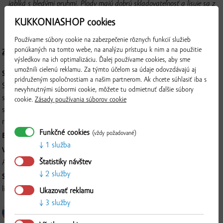
jablká s bledými pruhmi. Plody majú dobrú skladovateľnosť a lisuje sa z
nich šťava so silnou kyslosťou a nízkym obsahom cukru. Odporúčame ju
KUKKONIASHOP cookies
tým, ktorí uprednostňujú kyslé chute.
Používame súbory cookie na zabezpečenie rôznych funkcií služieb
ponúkaných na tomto webe, na analýzu prístupu k nim a na použitie
Zloženie a nutričné hodnoty
výsledkov na ich optimalizáciu. Ďalej používame cookies, aby sme
umožnili cielenú reklamu. Za týmto účelom sa údaje odovzdávajú aj
SKLADOVANIE:
pridruženým spoločnostiam a našim partnerom. Ak chcete súhlasiť iba s
Skladovať v suchu pri teplote +5 až +24 °C. Chráňte pred priamym
nevyhnutnými súbormi cookie, môžete tu odmietnuť ďalšie súbory
slnečným svetlom a mrazom. Po otvorení nespotrebované množstvo
cookie.
Zásady používania súborov cookie
skladujte v chlade do +10 °C a spotrebujte do 5 dní. Ovocné šťavy
môžu vytvárať prirodzené usadeniny. Pred otvorením pretrepte!
Funkčné cookies
(vždy požadované)
BALENIE:
3 l
1 služba
VÝROBCA:
Štatistiky návštev
AGROSUN spol. s r.o., Štúrova 1090/7, 929 01, Dunajská Streda
2 služby
Overiť
SPÔSOB SPRACOVANIA:
lisovaná, pasterizovaná, bez konzervačných látok
Ukazovať reklamu
3 služby