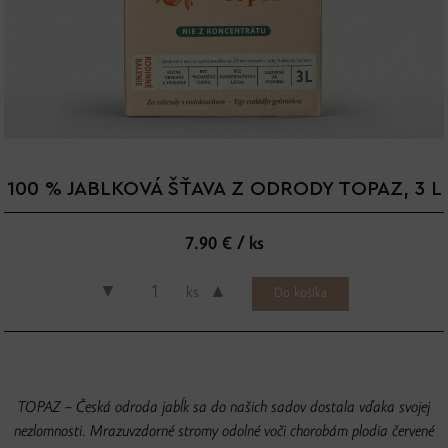
100 % JABLKOVÁ ŠŤAVA Z ODRODY TOPAZ, 3 L
7.90 € / ks
▼
▲
ks
TOPAZ – Česká odroda jabĺk sa do našich sadov dostala vďaka svojej
nezlomnosti. Mrazuvzdorné stromy odolné voči chorobám plodia červené