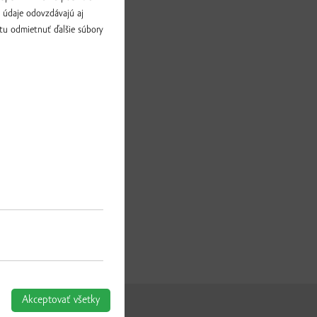
a údaje odovzdávajú aj
tu odmietnuť ďalšie súbory
Akceptovať všetky