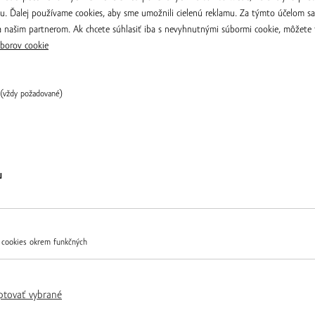
iu. Ďalej používame cookies, aby sme umožnili cielenú reklamu. Za týmto účelom s
 našim partnerom. Ak chcete súhlasiť iba s nevyhnutnými súbormi cookie, môžete 
borov cookie
(vždy požadované)
rá, Terroir selection,
Merlot Terroir selection 2020
Overiť
24.00 € / ks
▼
ks
▲
▼
ks
▲
u
 cookies okrem funkčných
ptovať vybrané