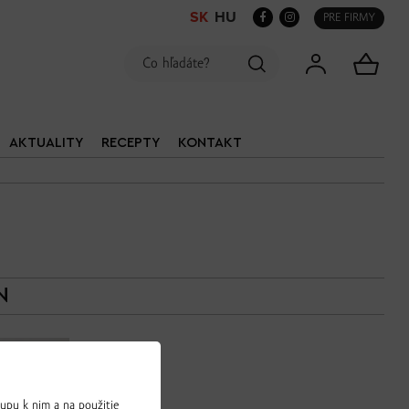
SK
HU
PRE FIRMY
AKTUALITY
RECEPTY
KONTAKT
N
upu k nim a na použitie