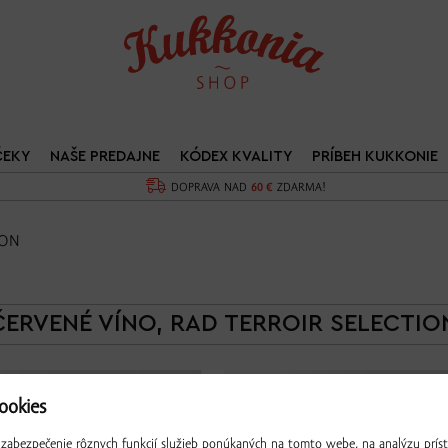
ČEKY
NAŠE PREDAJNE
KÓDEX KVALITY
PRÍBEH KUKKONIE
DOPRAVA NAD
60 €
ZDARMA!
ION
ČERVENÉ VÍNO, RAD TERROIR SELECTIO
okies
zabezpečenie rôznych funkcií služieb ponúkaných na tomto webe, na analýzu príst