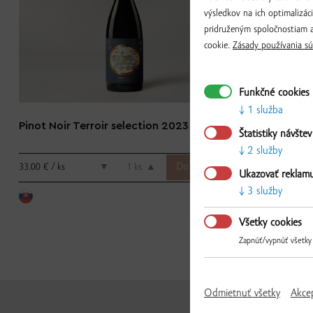
výsledkov na ich optimalizác
pridruženým spoločnostiam a
cookie.
Zásady používania sú
Funkčné cookies
1 služba
Pinot Noir Terroir selection 2023
Frankovka mod
Štatistiky návštev
2021
2 služby
33.00 € / ks
20.50 € / ks
▼
ks
▲
Ukazovať reklam
3 služby
Všetky cookies
Zapnúť/vypnúť všetky
Odmietnuť všetky
Akce