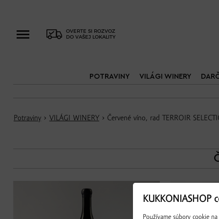
OVERTE SI ROZVOZ
DO VAŠEJ LOKALITY
POTRAVINY
VILÁGI WINERY
DAR
Potraviny
›
VILÁGI WINERY
› Červené víno, rad TERROIR SELECT
KUKKONIASHOP co
Používame súbory cookie na 