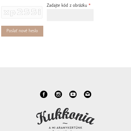
Zadajte kód z obrázku
*
                 ____    ____    ____    _ 
 __  __  _ __   |___ \  | ___|  | ___|  (_)
 \ \/ / | '_ \    __) | |___ \  |___ \  | |
  >  <  | |_) |  / __/   ___) |  ___) | | |
 /_/\_\ | .__/  |_____| |____/  |____/  |_|
        |_|                                
Overiť