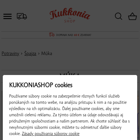
DOPRAVA NAD
60 €
ZDARMA!
Potraviny
›
Špajza
› Múka
MÚKA
KUKKONIASHOP cookies
Používame súbory cookie na zabezpečenie rôznych funkcií služieb
ponúkaných na tomto webe, na analýzu prístupu k nim a na použitie
výsledkov na ich optimalizáciu. Ďalej používame cookies, aby sme
umožnili cielenú reklamu. Za týmto účelom sa údaje odovzdávajú aj
pridruženým spoločnostiam a našim partnerom. Ak chcete súhlasiť iba s
nevyhnutnými súbormi cookie, môžete tu odmietnuť ďalšie súbory
cookie.
Zásady používania súborov cookie