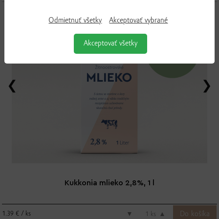
Odmietnuť všetky
Akceptovať vybrané
Akceptovať všetky
Kukkonia mlieko 2,8%, 1 l
1.39 € / ks
▼
ks
▲