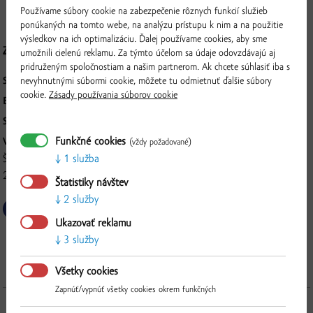
homogenizované, s obsahom tuku min. 3,5% hm.. Mlieko z ekologického
Používame súbory cookie na zabezpečenie rôznych funkcií služieb
hospodárstva.
ponúkaných na tomto webe, na analýzu prístupu k nim a na použitie
výsledkov na ich optimalizáciu. Ďalej používame cookies, aby sme
Zloženie a nutričné hodnoty
umožnili cielenú reklamu. Za týmto účelom sa údaje odovzdávajú aj
pridruženým spoločnostiam a našim partnerom. Ak chcete súhlasiť iba s
nevyhnutnými súbormi cookie, môžete tu odmietnuť ďalšie súbory
SKLADOVANIE:
Skladujte pri teplote od 0 do +4°C
cookie.
Zásady používania súborov cookie
BALENIE:
1 l
SKUPINOVÉ BALENIE:
6 ks
Funkčné cookies
VÝROBCA:
(vždy požadované)
1 služba
ŠKOLSKÉ HOSPODÁRSTVO-BÚŠLAK, spol. s .r.o., Dunajský Klátov č.
268, 930 21, Dunajský Klátov
Štatistiky návštev
2 služby
Overiť
Ukazovať reklamu
3 služby
Všetky cookies
Zapnúť/vypnúť všetky cookies okrem funkčných
Ďalšie produkty z tejto kategórie