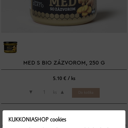
MED S BIO ZÁZVOROM, 250 G
5.10 € / ks
▼
▲
ks
KUKKONIASHOP cookies
Med a zázvor – jedinečné spojenie sladkého slovenského medu a silného bio