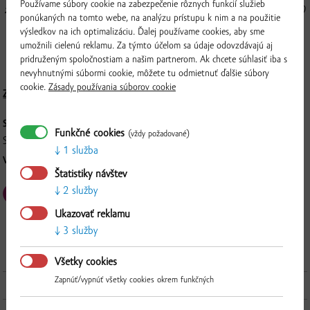
Používame súbory cookie na zabezpečenie rôznych funkcií služieb
zázvoru, obsahujúceho viac ako 100 bioaktívnych látok. Už viac ako 5.000
ponúkaných na tomto webe, na analýzu prístupu k nim a na použitie
rokov sú známe jeho pozitívne účinky na zdravie. Podporuje imunitu i
výsledkov na ich optimalizáciu. Ďalej používame cookies, aby sme
trávenie, má protizápalové aj antioxidačné účinky a je prirodzenou
umožnili cielenú reklamu. Za týmto účelom sa údaje odovzdávajú aj
podporou vitality a energie. Na zdravie!
pridruženým spoločnostiam a našim partnerom. Ak chcete súhlasiť iba s
nevyhnutnými súbormi cookie, môžete tu odmietnuť ďalšie súbory
cookie.
Zásady používania súborov cookie
Zloženie a nutričné hodnoty
SKLADOVANIE:
Funkčné cookies
(vždy požadované)
Skladujte na suchom mieste do 24°C. Chráňte pred priamym slnkom.
1 služba
VÝROBCA:
PD Tvrdošovce, Széchényiho 10, 941 10 Tvrdošovce
Štatistiky návštev
2 služby
Overiť
Ukazovať reklamu
3 služby
Všetky cookies
Zapnúť/vypnúť všetky cookies okrem funkčných
Ďalšie produkty z tejto kategórie