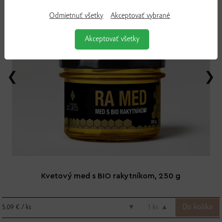
Odmietnuť všetky
Akceptovať vybrané
Akceptovať všetky
Kvetový med s BIO rakytníkom, 250 g
5.09 € / ks
▼
ks
▲