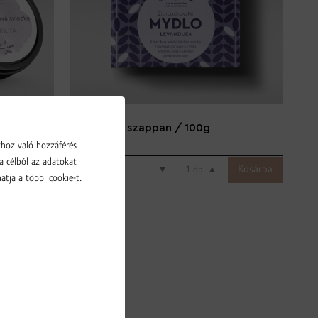
ya
Levendula szappan / 100g
khoz való hozzáférés
a célból az adatokat
5.99 € / db
▼
db
▲
atja a többi cookie-t.