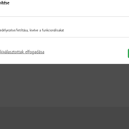
nítése
délyezése/letiltása, kivéve a funkcionálisakat
kiválasztottak elfogadása