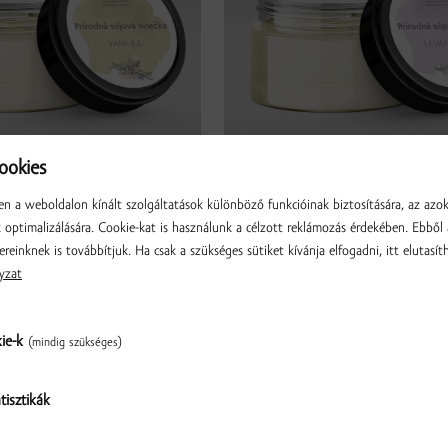
okies
szójaviasz gyertya
Természetes szójaviasz gyert
nília, 110g
Kukkonia - levendula, 110g
n a weboldalon kínált szolgáltatások különböző funkcióinak biztosítására, az azo
optimalizálására. Cookie-kat is használunk a célzott reklámozás érdekében. Ebből 
6.90 € / db
▼
db
▲
▼
db
▲
ereinknek is továbbítjuk. Ha csak a szükséges sütiket kívánja elfogadni, itt elutasíth
yzat
kie-k
(mindig szükséges)
tisztikák
Ellenőrzés