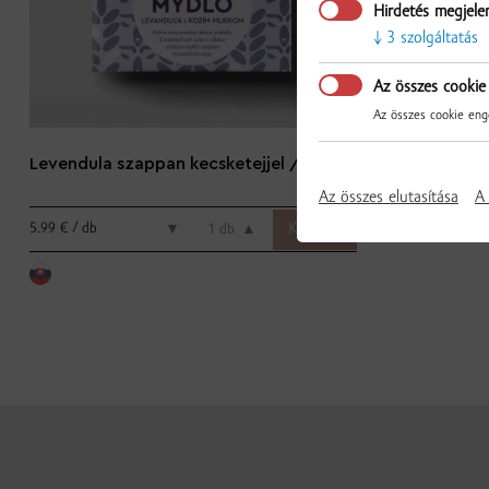
Hirdetés megjele
3 szolgáltatás
Az összes cookie
Az összes cookie enge
Levendula szappan kecsketejjel / 100g
Az összes elutasítása
A 
5.99 € / db
▼
db
▲