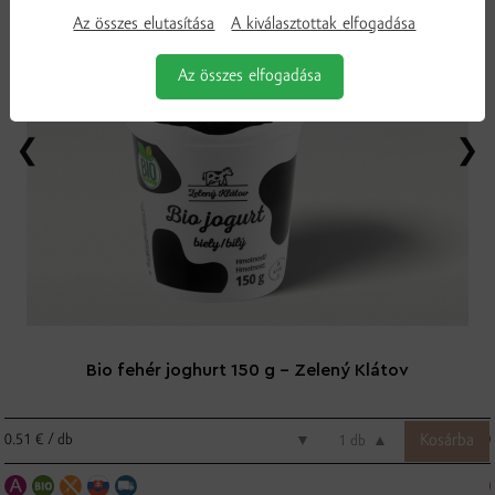
Az összes elutasítása
A kiválasztottak elfogadása
Az összes elfogadása
Bio fehér joghurt 150 g - Zelený Klátov
0.51 € / db
▼
db
▲