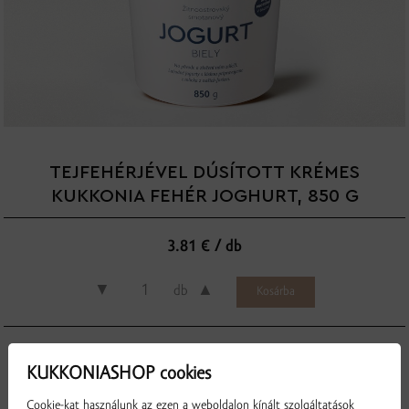
TEJFEHÉRJÉVEL DÚSÍTOTT KRÉMES
KUKKONIA FEHÉR JOGHURT, 850 G
3.81 € / db
▼
▲
db
KUKKONIASHOP cookies
A csallóközi gazdák által szállított, évek óta igazolt minőségű tej mellett
Cookie-kat használunk az ezen a weboldalon kínált szolgáltatások