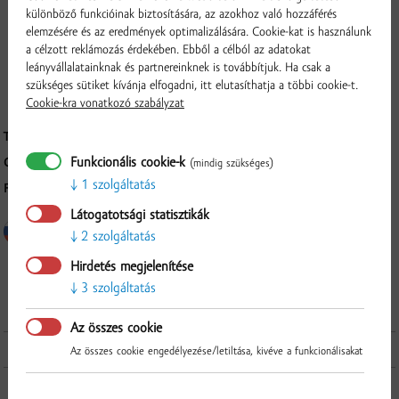
sűrű tejszínes joghurtokat is talál a kínálatunkban. Nagyra értékeli majd
különböző funkcióinak biztosítására, az azokhoz való hozzáférés
megnövelt fehérjetartalmukat – a 850 g-os kiszerelésben akár 53 g
elemzésére és az eredmények optimalizálására. Cookie-kat is használunk
a célzott reklámozás érdekében. Ebből a célból az adatokat
tejfehérje is található egy joghurtban. A tízszázalékos zsírtartalommal
leányvállalatainknak és partnereinknek is továbbítjuk. Ha csak a
együtt élvezheti a finom krémes fehér joghurtot, amely tele van az
szükséges sütiket kívánja elfogadni, itt elutasíthatja a többi cookie-t.
egészségre gyakorolt jótékony hatásokkal.
Cookie-kra vonatkozó szabályzat
TÁROLÁS:
Skladujte pri teplote od 0 do +4°C
Funkcionális cookie-k
GYÁRTÓ:
EUROMILK, a.s., Bratislavská 41, Veľký Meder, 932 15
(mindig szükséges)
1 szolgáltatás
FELDOLGOZÁS MÓDJA:
čerstvý výrobok
Látogatotsági statisztikák
2 szolgáltatás
Ellenőrzés
Hirdetés megjelenítése
3 szolgáltatás
Az összes cookie
További termékek a kategóriából
Az összes cookie engedélyezése/letiltása, kivéve a funkcionálisakat