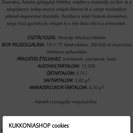
Dinamikus, fiatalos gyöngyöző fehérbor, melyben a muskotály, az őszi- és a
sárgabarack ízvilág tavaszi virágok illatával és a sárga muskotályra
jellemző eleganciával ötvöződik. Illatában a keleti fűszerek dominálnak,
sárga húsú gyümölcsök, virágok és a méz illata tölti ki a poharunkat.
OSZTÁLYOZÁS:
Minőségi félszáraz fehérbor
BOR FELSZOLGÁLÁSA:
10-11 °C hőmérsékleten, 380-420 ml űrtartalmú
fehérboros poharakban
PÁROSÍTÁS ÉTELEKHEZ
: krémlevesek, szárnyasok, halak
ALKOHOLTARTALOM:
12,59%
ŰRTARTALOM:
0,75 l
SAVTARTALOM:
5,82 g/l
MARADÉKCUKOR-TARTALOM:
6,70 g/l
Ajándék csomagolás megvásárlása
KUKKONIASHOP cookies
GYÁRTÓ: