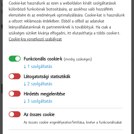
Cookie-kat használunk az ezen a weboldalon kínált szolgáltatások
Világi Winery, B.C. Invest a.s., Štúrová 1090/7, 929 01, Dunajská
különböző funkcióinak biztosítására, az azokhoz való hozzáférés
Streda
elemzésére és az eredmények optimalizálására. Cookie-kat is használunk
a célzott reklámozás érdekében. Ebből a célból az adatokat
leányvállalatainknak és partnereinknek is továbbítjuk. Ha csak a
szükséges sütiket kívánja elfogadni, itt elutasíthatja a többi cookie-t.
Cookie-kra vonatkozó szabályzat
Funkcionális cookie-k
(mindig szükséges)
Súvisiace produkty
1 szolgáltatás
Látogatotsági statisztikák
2 szolgáltatás
Ellenőrzés
JELENLEG NEM ELÉRHETŐ
Hirdetés megjelenítése
3 szolgáltatás
Az összes cookie
Az összes cookie engedélyezése/letiltása, kivéve a funkcionálisakat