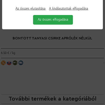
Az összes elutasítása
A kiválasztottak elfogadása
Az összes elfogadása
BONTOTT TANYASI CSIRKE APRÓLÉK NÉLKÜL
6.50 € / kg
További termékek a kategóriából