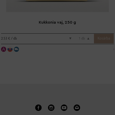
Kukkonia vaj, 250 g
2.53 € / db
▼
db
▲