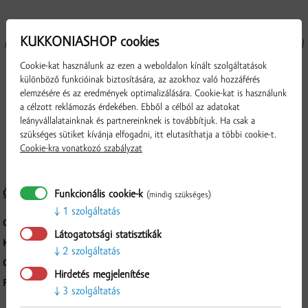
Bemutatjuk a forradalmian új, 10 ml-es kiszerelésben kapható MINIMILK
KUKKONIASHOP cookies
kávétejet, a kávézási rituálék kiváló kiegészítőjét. A saját gazdaságainkból
származó tej forradalmian új, könnyen nyitható, modern stick
Cookie-kat használunk az ezen a weboldalon kínált szolgáltatások
kiszerelésben, kiváló minőségű, erős és rugalmas csomagolásban.
különböző funkcióinak biztosítására, az azokhoz való hozzáférés
elemzésére és az eredmények optimalizálására. Cookie-kat is használunk
a célzott reklámozás érdekében. Ebből a célból az adatokat
A Minimilk kiváló választás minden olyan helyzetben, amikor nincs mód
leányvállalatainknak és partnereinknek is továbbítjuk. Ha csak a
arra, hogy a forró italok mellé hűtött tejet szolgáljanak fel.
szükséges sütiket kívánja elfogadni, itt elutasíthatja a többi cookie-t.
Cookie-kra vonatkozó szabályzat
Praktikus, 240 darabos kartondobozban szállítjuk.
Összetétel és tápérték
Funkcionális cookie-k
(mindig szükséges)
1 szolgáltatás
CSOMAGOLÁS:
10 ml
Látogatotsági statisztikák
KARTONOS KISZERELÉS:
240 ks
2 szolgáltatás
Ellenőrzés
GYÁRTÓ:
EUROMILK, a.s., Bratislavská 41, Veľký Meder, 932 15
Hirdetés megjelenítése
FELDOLGOZÁS MÓDJA:
UHT ohrev
3 szolgáltatás