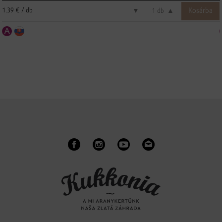
1.39 € / db
▼
db
▲