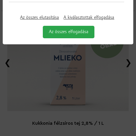
További termékek a kategóriából
Az összes elutasítása
A kiválasztottak elfogadása
Az összes elfogadása
Kukkonia félzsíros tej 2,8% / 1 L