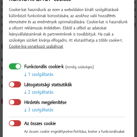
gyártásai folyamat során laktáz nevű enzimet adagolnak a tejhez, amely a
tejcukrot egyszerű cukrokra, glükózra és galaktózra bontja. Ezek az
Cookie-kat használunk az ezen a weboldalon kínált szolgáltatások
különböző funkcióinak biztosítására, az azokhoz való hozzáférés
egyszerű cukrok már könnyebben emészthetők a felszívódási zavarban
elemzésére és az eredmények optimalizálására. Cookie-kat is használunk
szenvedő fogyasztók számára is. A felbontott cukrokat tartalmazó tej
a célzott reklámozás érdekében. Ebből a célból az adatokat
némileg édesebb a tehéntejnél.
leányvállalatainknak és partnereinknek is továbbítjuk. Ha csak a
szükséges sütiket kívánja elfogadni, itt elutasíthatja a többi cookie-t.
Cookie-kra vonatkozó szabályzat
Összetétel és tápérték
CSOMAGOLÁS:
0,5 l
Funkcionális cookie-k
(mindig szükséges)
KARTONOS KISZERELÉS:
6 db
1 szolgáltatás
GYÁRTÓ:
EUROMILK, a.s., Bratislavská 41, Veľký Meder, 932 15
Látogatotsági statisztikák
FELDOLGOZÁS MÓDJA:
UHT
2 szolgáltatás
Ellenőrzés
Hirdetés megjelenítése
3 szolgáltatás
Az összes cookie
Az összes cookie engedélyezése/letiltása, kivéve a funkcionálisakat