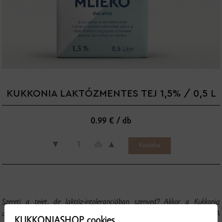
KUKKONIA LAKTÓZMENTES TEJ 1,5% / 0,5 L
0.99 € / db
▼
▲
db
Szereti a tejet, de laktóz-intoleranciában szenved? Akkor a Kukkonia
deLakto tartós tej az Ön számára készült! Hogyan készül ez a fajta tej? A
KUKKONIASHOP cookies