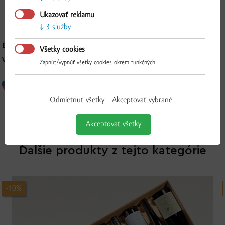
Ukazovať reklamu
3 služby
BALENIE:
3 x 0,75 l
Všetky cookies
VÝROBCA:
VILÁGI WINERY; prevádzka Chľaba; IČO: 36 232 645
Zapnúť/vypnúť všetky cookies okrem funkčných
Odmietnuť všetky
Akceptovať vybrané
Akceptovať všetky
Ďalšie produkty z tejto kategórie
-10%