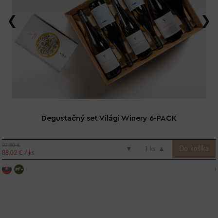
Degustačný set Világi Winery 6-PACK
97.80 €
▼
ks
▲
88.02 € / ks