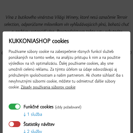
Vína z butikového vinárstva Világi Winery, ktoré nesú označenie Terroir
selection, odporúčame milovníkom vín vyhľadávajúcich plnú, bohatú chuť
a archívny potenciál vína. Prostredníctvom tohto setu ochutnáte
Chardonnay Terroir Selection s komplexnou, veľmi elegantnou chuťou,
KUKKONIASHOP cookies
typickou pre pravý sopečný a skutočne elegantný Chardonnay Terroir z
Používame súbory cookie na zabezpečenie rôznych funkcií služieb
Chľaby. Set dopĺňa Rizling rýnsky spontánne fermentovaný na kaloch v 500
ponúkaných na tomto webe, na analýzu prístupu k nim a na použitie
litrových maďarských sudoch Kádár. Degustačnú trojicu uzatvára nemej
výsledkov na ich optimalizáciu. Ďalej používame cookies, aby sme
zaujímavý Merlot - elitná medzinárodná odroda, z ktorej je víno vyrábané
umožnili cielenú reklamu. Za týmto účelom sa údaje odovzdávajú aj
podľa miestnych tradícií s veľkým dôrazom na každý detail.
pridruženým spoločnostiam a našim partnerom. Ak chcete súhlasiť iba s
nevyhnutnými súbormi cookie, môžete tu odmietnuť ďalšie súbory
cookie.
Zásady používania súborov cookie
Obsah balíka:
1 ks
Chardonnay Terroir selection
1 ks
Rizling Rýnsky Terroir selection
Funkčné cookies
(vždy požadované)
1 ks
Merlot Terroir selection
1 služba
+ darček
Štatistiky návštev
1 ks degustačný popis vín
2 služby
Overiť