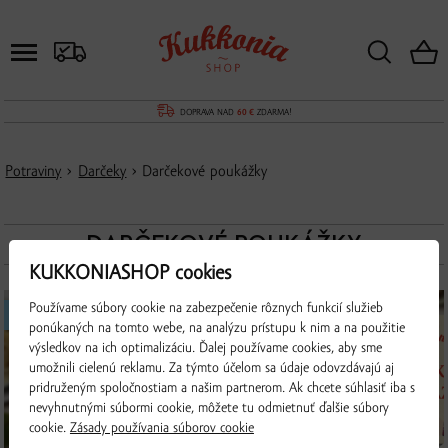
DOPRAVA NAD
60 €
ZDARMA!
Potraviny
›
Darčeky
› Darčekové poukážky
DARČEKOVÉ POUKÁŽKY
KUKKONIASHOP cookies
Používame súbory cookie na zabezpečenie rôznych funkcií služieb
ZNÍŽENÁ DOPRAVA
ZNÍŽENÁ DOPRAVA
ponúkaných na tomto webe, na analýzu prístupu k nim a na použitie
výsledkov na ich optimalizáciu. Ďalej používame cookies, aby sme
umožnili cielenú reklamu. Za týmto účelom sa údaje odovzdávajú aj
pridruženým spoločnostiam a našim partnerom. Ak chcete súhlasiť iba s
nevyhnutnými súbormi cookie, môžete tu odmietnuť ďalšie súbory
cookie.
Zásady používania súborov cookie