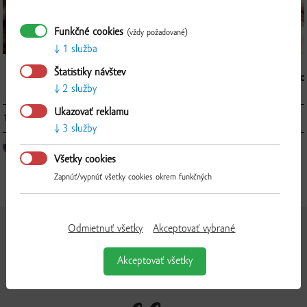
Funkčné cookies
(vždy požadované)
1 služba
Štatistiky návštev
Darčeková poukážka 10 EUR
Darčeko
2 služby
Overiť
Ukazovať reklamu
10.00 € / ks
20.00 € / ks
▼
ks
▲
3 služby
Všetky cookies
Zapnúť/vypnúť všetky cookies okrem funkčných
Odmietnuť všetky
Akceptovať vybrané
Akceptovať všetky