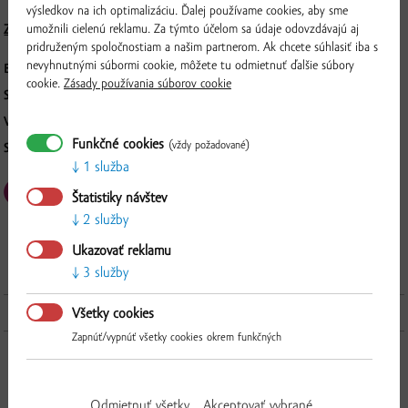
výsledkov na ich optimalizáciu. Ďalej používame cookies, aby sme
umožnili cielenú reklamu. Za týmto účelom sa údaje odovzdávajú aj
Zloženie a nutričné hodnoty
pridruženým spoločnostiam a našim partnerom. Ak chcete súhlasiť iba s
nevyhnutnými súbormi cookie, môžete tu odmietnuť ďalšie súbory
BALENIE:
200 g
cookie.
Zásady používania súborov cookie
SKUPINOVÉ BALENIE:
10 ks
VÝROBCA:
KULIS s.r.o., Baka č. 248, 930 04, Baka
Funkčné cookies
(vždy požadované)
SPÔSOB SPRACOVANIA:
sterilizovaný
1 služba
Štatistiky návštev
2 služby
Overiť
Ukazovať reklamu
3 služby
Ďalšie produkty z tejto kategórie
Všetky cookies
Zapnúť/vypnúť všetky cookies okrem funkčných
Odmietnuť všetky
Akceptovať vybrané