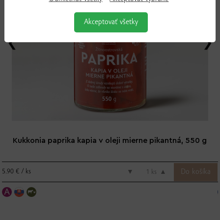
Akceptovať všetky
Kukkonia paprika kapia v oleji mierne pikantná, 550 g
5.90 € / ks
▼
ks
▲