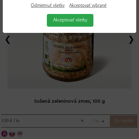
Odmietnuť všetky
Akceptovať vybrané
Akceptovať všetky
Sušená zeleninová zmes, 100 g
3.50 € / ks
▼
ks
▲