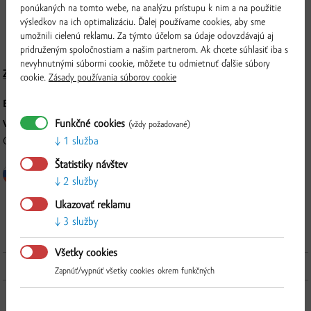
zostavy: Carolina Reaper, Trinidad, Maruga Scorpion, Habanero a Naga
ponúkaných na tomto webe, na analýzu prístupu k nim a na použitie
výsledkov na ich optimalizáciu. Ďalej používame cookies, aby sme
Viper). Vhodná je pre ozajstných milovníkov ostrej chuti na dochucovanie
umožnili cielenú reklamu. Za týmto účelom sa údaje odovzdávajú aj
jedál studenej aj teplej kuchyne.
pridruženým spoločnostiam a našim partnerom. Ak chcete súhlasiť iba s
nevyhnutnými súbormi cookie, môžete tu odmietnuť ďalšie súbory
Zloženie a nutričné hodnoty
cookie.
Zásady používania súborov cookie
BALENIE:
75 g
Funkčné cookies
VÝROBCA:
(vždy požadované)
1 služba
Gabriel Varga - Burning Angel, Táborská 70, 932 01, Veľký Meder
Štatistiky návštev
2 služby
Overiť
Ukazovať reklamu
3 služby
Všetky cookies
Ďalšie produkty z tejto kategórie
Zapnúť/vypnúť všetky cookies okrem funkčných