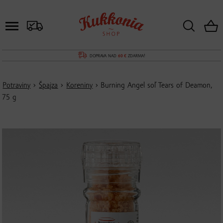
DOPRAVA NAD
60 €
ZDARMA!
Potraviny
›
Špajza
›
Koreniny
› Burning Angel soľ Tears of Deamon,
75 g