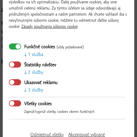
výsledkov na ich optimalizáciu. Ďalej používame cookies, aby sme
umožnili cielenú reklamu. Za týmto účelom sa údaje odovzdávajú aj
Zloženie a nutričné hodnoty
pridruženým spoločnostiam a našim partnerom. Ak chcete súhlasiť iba s
nevyhnutnými súbormi cookie, môžete tu odmietnuť ďalšie súbory
BALENIE:
350 ml
cookie.
Zásady používania súborov cookie
VÝROBCA:
Poľnohospodárske družstvo Tvrdošovce, Szechényiho 10, 941 10,
Funkčné cookies
Tvrdošovce
(vždy požadované)
1 služba
Štatistiky návštev
2 služby
Overiť
Ukazovať reklamu
3 služby
Ďalšie produkty z tejto kategórie
Všetky cookies
Zapnúť/vypnúť všetky cookies okrem funkčných
Odmietnuť všetky
Akceptovať vybrané