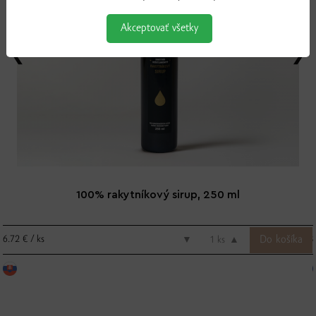
Akceptovať všetky
100% rakytníkový sirup, 250 ml
6.72 € / ks
▼
ks
▲